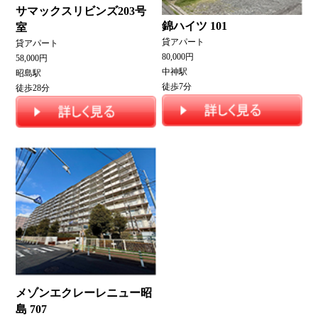
サマックスリビンズ203号
錦ハイツ 101
室
貸アパート
貸アパート
80,000円
58,000円
中神駅
昭島駅
徒歩7分
徒歩28分
メゾンエクレーレニュー昭
島 707